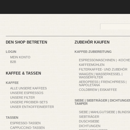
DEN SHOP BETRETEN
ZUBEHÖR KAUFEN
LOGIN
KAFFEE-ZUBEREITUNG
MEIN KONTO
ESPRESSOMASCHINEN | -KOCH
B2B
KAFFEEMÜHLEN
FILTERKAFFEE- UND ZUBEHÖR
KAFFEE & TASSEN
WAAGEN | WASSERKESSEL |
WASSERFILTER
AEROPRESS | FRENCHPRESS |
KAFFEE
NAPOLETANA
ALLE UNSERE KAFFEES
COLDBREW | EISKAFFEE
UNSERE ESPRESSOS
UNSERE FILTER
SIEBE | SIEBTRÄGER | DICHTUNGEN
UNSERE PROBIER-SETS
TAMPER
UNSER ENTKOFFEINIERTER
SIEBE | MAHLGUTSIEBE | BLINDS
SIEBTRÄGER
TASSEN
DUSCHSIEBE
ESPRESSO-TASSEN
DICHTUNGEN
CAPPUCCINO-TASSEN