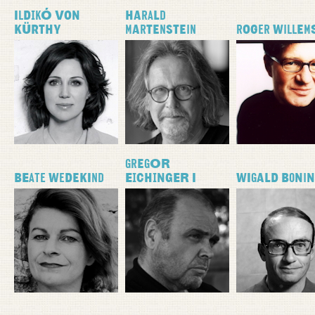
Ildikó von
Harald
Kürthy
Martenstein
Roger Willem
Gregor
Beate Wedekind
Eichinger I
Wigald Boni