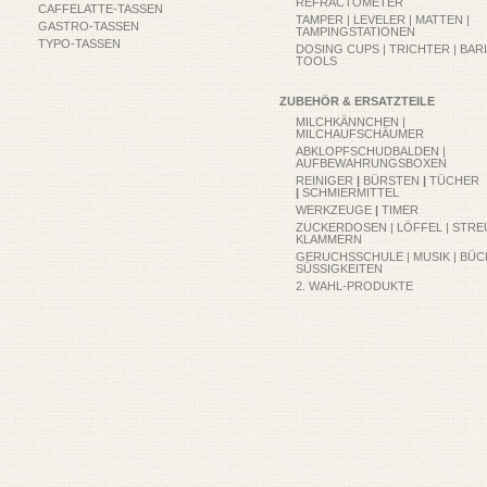
REFRACTOMETER
CAFFELATTE-TASSEN
TAMPER | LEVELER | MATTEN |
GASTRO-TASSEN
TAMPINGSTATIONEN
TYPO-TASSEN
DOSING CUPS | TRICHTER | BAR
TOOLS
ZUBEHÖR & ERSATZTEILE
MILCHKÄNNCHEN |
MILCHAUFSCHÄUMER
ABKLOPFSCHUDBALDEN |
AUFBEWAHRUNGSBOXEN
REINIGER
|
BÜRSTEN
|
TÜCHER
|
SCHMIERMITTEL
WERKZEUGE
|
TIMER
ZUCKERDOSEN | LÖFFEL | STRE
KLAMMERN
GERUCHSSCHULE | MUSIK | BÜC
SÜSSIGKEITEN
2. WAHL-PRODUKTE