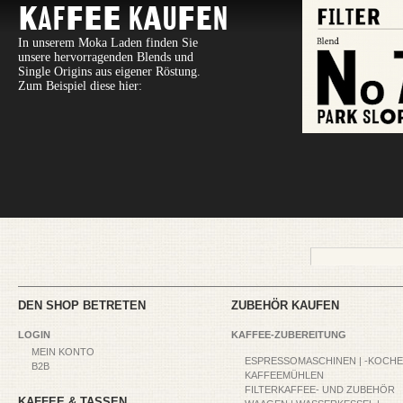
Kaffee Kaufen
In unserem Moka Laden finden Sie
unsere hervorragenden Blends und
Single Origins aus eigener Röstung.
Zum Beispiel diese hier:
DEN SHOP BETRETEN
ZUBEHÖR KAUFEN
LOGIN
KAFFEE-ZUBEREITUNG
MEIN KONTO
ESPRESSOMASCHINEN | -KOCH
B2B
KAFFEEMÜHLEN
FILTERKAFFEE- UND ZUBEHÖR
KAFFEE & TASSEN