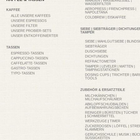
WAAGEN | WASSERKESSEL |
WASSERFILTER
AEROPRESS | FRENCHPRESS |
KAFFEE
NAPOLETANA
ALLE UNSERE KAFFEES
COLDBREW | EISKAFFEE
UNSERE ESPRESSOS
UNSERE FILTER
SIEBE | SIEBTRÄGER | DICHTUNGEN
UNSERE PROBIER-SETS
TAMPER
UNSER ENTKOFFEINIERTER
SIEBE | MAHLGUTSIEBE | BLINDS
SIEBTRÄGER
TASSEN
DUSCHSIEBE
ESPRESSO-TASSEN
DICHTUNGEN
CAPPUCCINO-TASSEN
REFRACTOMETER
CAFFELATTE-TASSEN
TAMPER | LEVELER | MATTEN |
GASTRO-TASSEN
TAMPINGSTATIONEN
TYPO-TASSEN
DOSING CUPS | TRICHTER | BAR
TOOLS
ZUBEHÖR & ERSATZTEILE
MILCHKÄNNCHEN |
MILCHAUFSCHÄUMER
ABKLOPFSCHUDBALDEN |
AUFBEWAHRUNGSBOXEN
REINIGER
|
BÜRSTEN
|
TÜCHER
|
SCHMIERMITTEL
WERKZEUGE
|
TIMER
ZUCKERDOSEN | LÖFFEL | STRE
KLAMMERN
GERUCHSSCHULE | MUSIK | BÜC
SÜSSIGKEITEN