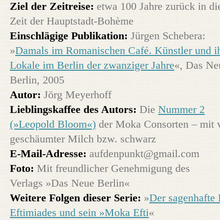
Ziel der Zeitreise:
etwa 100 Jahre zurück in di
Zeit der Hauptstadt-Bohème
Einschlägige Publikation:
Jürgen Schebera:
»
Damals im Romanischen Café. Künstler und i
Lokale im Berlin der zwanziger Jahre
«, Das Ne
Berlin, 2005
Autor:
Jörg Meyerhoff
Lieblingskaffee des Autors:
Die
Nummer 2
(»Leopold Bloom«)
der Moka Consorten – mit v
geschäumter Milch bzw. schwarz
E-Mail-Adresse:
aufdenpunkt@gmail.com
Foto:
Mit freundlicher Genehmigung des
Verlags »Das Neue Berlin«
Weitere Folgen dieser Serie:
»
Der sagenhafte 
Eftimiades und sein »Moka Efti
«