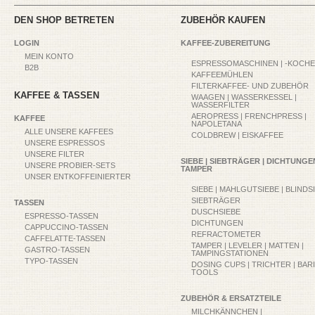
DEN SHOP BETRETEN
ZUBEHÖR KAUFEN
LOGIN
KAFFEE-ZUBEREITUNG
MEIN KONTO
ESPRESSOMASCHINEN | -KOCH
B2B
KAFFEEMÜHLEN
FILTERKAFFEE- UND ZUBEHÖR
KAFFEE & TASSEN
WAAGEN | WASSERKESSEL |
WASSERFILTER
AEROPRESS | FRENCHPRESS |
KAFFEE
NAPOLETANA
ALLE UNSERE KAFFEES
COLDBREW | EISKAFFEE
UNSERE ESPRESSOS
UNSERE FILTER
SIEBE | SIEBTRÄGER | DICHTUNGEN
UNSERE PROBIER-SETS
TAMPER
UNSER ENTKOFFEINIERTER
SIEBE | MAHLGUTSIEBE | BLINDS
SIEBTRÄGER
TASSEN
DUSCHSIEBE
ESPRESSO-TASSEN
DICHTUNGEN
CAPPUCCINO-TASSEN
REFRACTOMETER
CAFFELATTE-TASSEN
TAMPER | LEVELER | MATTEN |
GASTRO-TASSEN
TAMPINGSTATIONEN
TYPO-TASSEN
DOSING CUPS | TRICHTER | BAR
TOOLS
ZUBEHÖR & ERSATZTEILE
MILCHKÄNNCHEN |