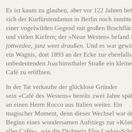
Es ist kaum zu glauben, aber vor 122 Jahren be
sich der Kurfürstendamm in Berlin noch inmitt
einer vogelwilden Gegend mit großen Brachflä
und vielen Kiefern; der »Neue Westen« befand 
jottwedee
,
janz weet draußen
. Und es war gewi
ein Wagnis, dort 1893 an der Ecke zur ebenfalls
unbedeutenden Joachimsthaler Straße ein kleine
Café zu eröffnen.
In der Tat verkaufte der glücklose Gründer
sein »Café des Westens« bereits zwei Jahre spä
an einen Herrn Rocco aus Italien weiter. Ein
magischer Moment, denn dieser Wechsel war d
Beginn eines wundersamen Aufstiegs zur »Kön
aller Cafés«, wie die Dichterin Else Lasker-Sch